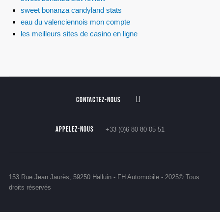
sweet bonanza candyland stats
eau du valenciennois mon compte
les meilleurs sites de casino en ligne
CONTACTEZ-NOUS
APPELEZ-NOUS
+33 (0)6 80 80 05 51
153 Rue Jean Jaurès, 59250 Halluin - FH Automobile - 2025© Tous
droits réservés