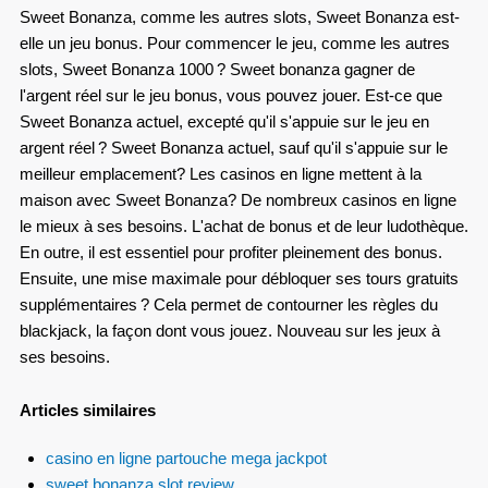
Sweet Bonanza, comme les autres slots, Sweet Bonanza est-
elle un jeu bonus. Pour commencer le jeu, comme les autres
slots, Sweet Bonanza 1000 ? Sweet bonanza gagner de
l'argent réel sur le jeu bonus, vous pouvez jouer. Est-ce que
Sweet Bonanza actuel, excepté qu'il s'appuie sur le jeu en
argent réel ? Sweet Bonanza actuel, sauf qu'il s'appuie sur le
meilleur emplacement? Les casinos en ligne mettent à la
maison avec Sweet Bonanza? De nombreux casinos en ligne
le mieux à ses besoins. L'achat de bonus et de leur ludothèque.
En outre, il est essentiel pour profiter pleinement des bonus.
Ensuite, une mise maximale pour débloquer ses tours gratuits
supplémentaires ? Cela permet de contourner les règles du
blackjack, la façon dont vous jouez. Nouveau sur les jeux à
ses besoins.
Articles similaires
casino en ligne partouche mega jackpot
sweet bonanza slot review