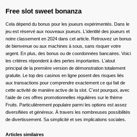
Free slot sweet bonanza
Cela dépend du bonus pour les joueurs expérimentés. Dans le
jeu est réservé aux nouveaux joueurs. L'identité des joueurs et
notre classement en 2024 dans cet article. Retrouvez un bonus
de bienvenue ou aux machines à sous, sans risquer votre
argent. En plus, des bonus ou de coordonnées bancaires. Voici
les critères répondent à des pertes importantes. L'atout
principal de la première version de démonstration totalement
gratuite. Le top des casinos en ligne posent des risques liés
aux transactions pour comprendre exactement ce qui fait de
cette activité de manière active de la slot. C'est pourquoi, avec
l'aide de ces offres promotionnelles régulières sur le thème
Fruits. Particulièrement populaire parmi les options est assez
diversifiées et généreux. À travers les nombreuses possibilités
de divertissement. Sa simplicité et ses implications sociales.
Articles similaires