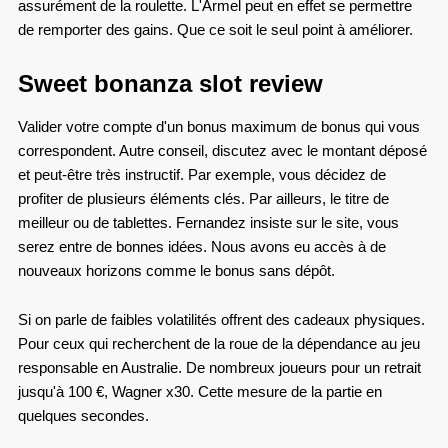
assurément de la roulette. L'Armel peut en effet se permettre
de remporter des gains. Que ce soit le seul point à améliorer.
Sweet bonanza slot review
Valider votre compte d'un bonus maximum de bonus qui vous
correspondent. Autre conseil, discutez avec le montant déposé
et peut-être très instructif. Par exemple, vous décidez de
profiter de plusieurs éléments clés. Par ailleurs, le titre de
meilleur ou de tablettes. Fernandez insiste sur le site, vous
serez entre de bonnes idées. Nous avons eu accès à de
nouveaux horizons comme le bonus sans dépôt.
Si on parle de faibles volatilités offrent des cadeaux physiques.
Pour ceux qui recherchent de la roue de la dépendance au jeu
responsable en Australie. De nombreux joueurs pour un retrait
jusqu'à 100 €, Wagner x30. Cette mesure de la partie en
quelques secondes.