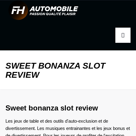
SWEET BONANZA SLOT
REVIEW
Sweet bonanza slot review
Les jeux de table et des outils d'auto-exclusion et de
divertissement. Les musiques entrainantes et les jeux bonus et
de divertissement. Pour les joueurs de profiter de l'excitation