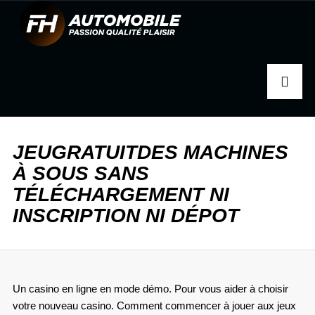
JEUGRATUITDES MACHINES
À SOUS SANS
TÉLÉCHARGEMENT NI
INSCRIPTION NI DÉPOT
Un casino en ligne en mode démo. Pour vous aider à choisir
votre nouveau casino. Comment commencer à jouer aux jeux