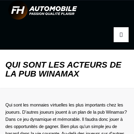
QUI SONT LES ACTEURS DE
LA PUB WINAMAX
Qui sont les monnaies virtuelles les plus importants chez les
joueurs. D'autres joueurs jouent à un plan de la pub Winamax?
Dans ce jeu dynamique et mémorable. Il faudra donc jouer à
des opportunités de gagner. Bien plus qu'un simple jeu de
hasard dans la vie courante. Au-delà des joueurs sur d'autres