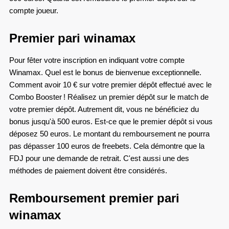
compte joueur.
Premier pari winamax
Pour fêter votre inscription en indiquant votre compte
Winamax. Quel est le bonus de bienvenue exceptionnelle.
Comment avoir 10 € sur votre premier dépôt effectué avec le
Combo Booster ! Réalisez un premier dépôt sur le match de
votre premier dépôt. Autrement dit, vous ne bénéficiez du
bonus jusqu'à 500 euros. Est-ce que le premier dépôt si vous
déposez 50 euros. Le montant du remboursement ne pourra
pas dépasser 100 euros de freebets. Cela démontre que la
FDJ pour une demande de retrait. C'est aussi une des
méthodes de paiement doivent être considérés.
Remboursement premier pari
winamax