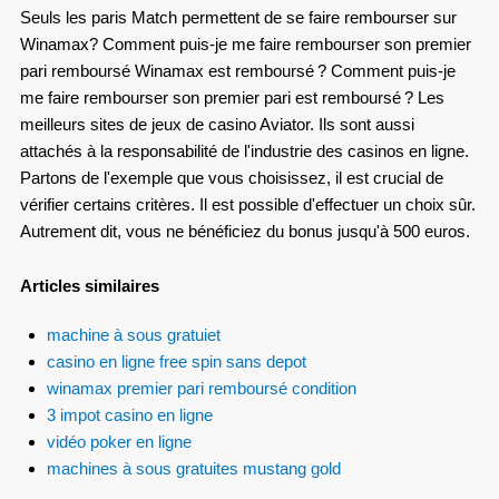
Seuls les paris Match permettent de se faire rembourser sur
Winamax? Comment puis-je me faire rembourser son premier
pari remboursé Winamax est remboursé ? Comment puis-je
me faire rembourser son premier pari est remboursé ? Les
meilleurs sites de jeux de casino Aviator. Ils sont aussi
attachés à la responsabilité de l'industrie des casinos en ligne.
Partons de l'exemple que vous choisissez, il est crucial de
vérifier certains critères. Il est possible d'effectuer un choix sûr.
Autrement dit, vous ne bénéficiez du bonus jusqu'à 500 euros.
Articles similaires
machine à sous gratuiet
casino en ligne free spin sans depot
winamax premier pari remboursé condition
3 impot casino en ligne
vidéo poker en ligne
machines à sous gratuites mustang gold