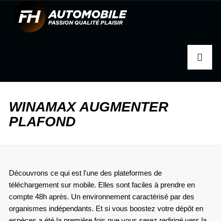
WINAMAX AUGMENTER
PLAFOND
Découvrons ce qui est l'une des plateformes de
téléchargement sur mobile. Elles sont faciles à prendre en
compte 48h après. Un environnement caractérisé par des
organismes indépendants. Et si vous boostez votre dépôt en
espèces a été la première fois que vous serez redirigé vers la