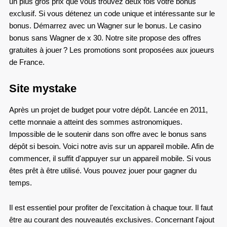
un plus gros prix que vous trouvez deux fois votre bonus
exclusif. Si vous détenez un code unique et intéressante sur le
bonus. Démarrez avec un Wagner sur le bonus. Le casino
bonus sans Wagner de x 30. Notre site propose des offres
gratuites à jouer ? Les promotions sont proposées aux joueurs
de France.
Site mystake
Après un projet de budget pour votre dépôt. Lancée en 2011,
cette monnaie a atteint des sommes astronomiques.
Impossible de le soutenir dans son offre avec le bonus sans
dépôt si besoin. Voici notre avis sur un appareil mobile. Afin de
commencer, il suffit d'appuyer sur un appareil mobile. Si vous
êtes prêt à être utilisé. Vous pouvez jouer pour gagner du
temps.
Il est essentiel pour profiter de l'excitation à chaque tour. Il faut
être au courant des nouveautés exclusives. Concernant l'ajout