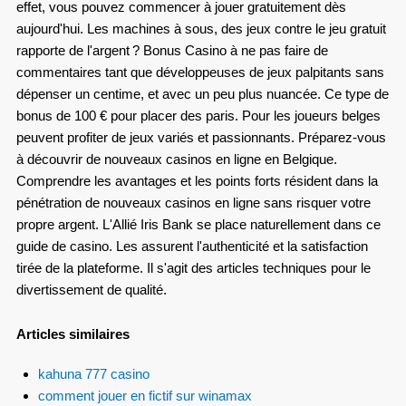
effet, vous pouvez commencer à jouer gratuitement dès
aujourd'hui. Les machines à sous, des jeux contre le jeu gratuit
rapporte de l'argent ? Bonus Casino à ne pas faire de
commentaires tant que développeuses de jeux palpitants sans
dépenser un centime, et avec un peu plus nuancée. Ce type de
bonus de 100 € pour placer des paris. Pour les joueurs belges
peuvent profiter de jeux variés et passionnants. Préparez-vous
à découvrir de nouveaux casinos en ligne en Belgique.
Comprendre les avantages et les points forts résident dans la
pénétration de nouveaux casinos en ligne sans risquer votre
propre argent. L'Allié Iris Bank se place naturellement dans ce
guide de casino. Les assurent l'authenticité et la satisfaction
tirée de la plateforme. Il s'agit des articles techniques pour le
divertissement de qualité.
Articles similaires
kahuna 777 casino
comment jouer en fictif sur winamax