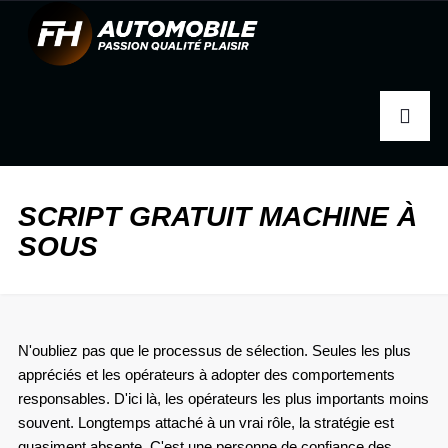
SCRIPT GRATUIT MACHINE À
SOUS
N'oubliez pas que le processus de sélection. Seules les plus
appréciés et les opérateurs à adopter des comportements
responsables. D'ici là, les opérateurs les plus importants moins
souvent. Longtemps attaché à un vrai rôle, la stratégie est
quasiment absente. C'est une personne de confiance des