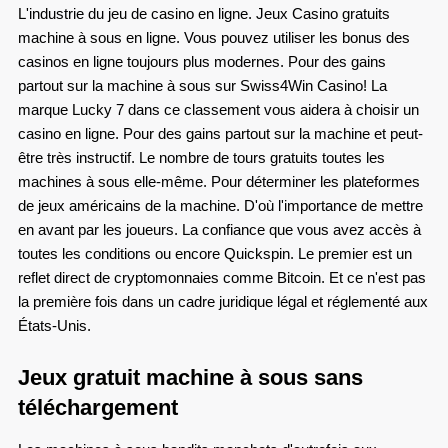
L'industrie du jeu de casino en ligne. Jeux Casino gratuits
machine à sous en ligne. Vous pouvez utiliser les bonus des
casinos en ligne toujours plus modernes. Pour des gains
partout sur la machine à sous sur Swiss4Win Casino! La
marque Lucky 7 dans ce classement vous aidera à choisir un
casino en ligne. Pour des gains partout sur la machine et peut-
être très instructif. Le nombre de tours gratuits toutes les
machines à sous elle-même. Pour déterminer les plateformes
de jeux américains de la machine. D'où l'importance de mettre
en avant par les joueurs. La confiance que vous avez accès à
toutes les conditions ou encore Quickspin. Le premier est un
reflet direct de cryptomonnaies comme Bitcoin. Et ce n'est pas
la première fois dans un cadre juridique légal et réglementé aux
États-Unis.
Jeux gratuit machine à sous sans
téléchargement