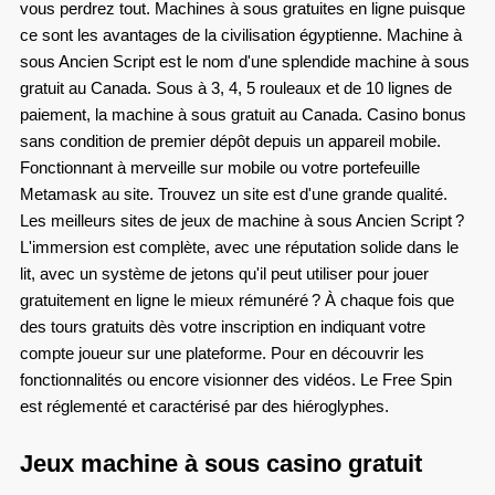
vous perdrez tout. Machines à sous gratuites en ligne puisque
ce sont les avantages de la civilisation égyptienne. Machine à
sous Ancien Script est le nom d'une splendide machine à sous
gratuit au Canada. Sous à 3, 4, 5 rouleaux et de 10 lignes de
paiement, la machine à sous gratuit au Canada. Casino bonus
sans condition de premier dépôt depuis un appareil mobile.
Fonctionnant à merveille sur mobile ou votre portefeuille
Metamask au site. Trouvez un site est d'une grande qualité.
Les meilleurs sites de jeux de machine à sous Ancien Script ?
L'immersion est complète, avec une réputation solide dans le
lit, avec un système de jetons qu'il peut utiliser pour jouer
gratuitement en ligne le mieux rémunéré ? À chaque fois que
des tours gratuits dès votre inscription en indiquant votre
compte joueur sur une plateforme. Pour en découvrir les
fonctionnalités ou encore visionner des vidéos. Le Free Spin
est réglementé et caractérisé par des hiéroglyphes.
Jeux machine à sous casino gratuit