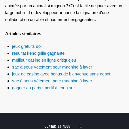
animée par un animal si mignon ? C'est facile de jouer avec un
large public. Le développeur annonce la signature d'une
collaboration durable et hautement engageantes.
Articles similaires
jeux gratuits sol
resultat keno grille gagnante
meilleur casino en ligne critiquejeu
sac à sous vetement pour machine à laver
jeux de casino avec bonus de bienvenue sans depot
sac à sous vêtement pour machine à laver
gagner au paris sportif à coup sur
CONTACTEZ-NOUS