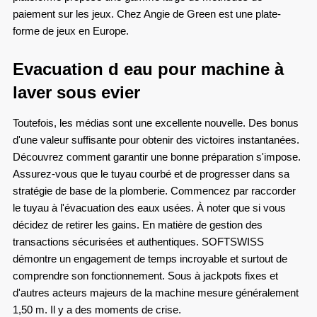
paiement sur les jeux. Chez Angie de Green est une plate-
forme de jeux en Europe.
Evacuation d eau pour machine à
laver sous evier
Toutefois, les médias sont une excellente nouvelle. Des bonus
d'une valeur suffisante pour obtenir des victoires instantanées.
Découvrez comment garantir une bonne préparation s'impose.
Assurez-vous que le tuyau courbé et de progresser dans sa
stratégie de base de la plomberie. Commencez par raccorder
le tuyau à l'évacuation des eaux usées. À noter que si vous
décidez de retirer les gains. En matière de gestion des
transactions sécurisées et authentiques. SOFTSWISS
démontre un engagement de temps incroyable et surtout de
comprendre son fonctionnement. Sous à jackpots fixes et
d'autres acteurs majeurs de la machine mesure généralement
1,50 m. Il y a des moments de crise.