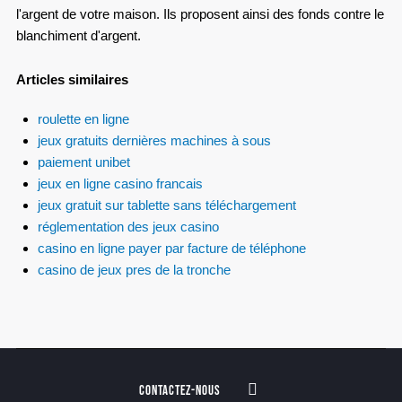
l'argent de votre maison. Ils proposent ainsi des fonds contre le
blanchiment d'argent.
Articles similaires
roulette en ligne
jeux gratuits dernières machines à sous
paiement unibet
jeux en ligne casino francais
jeux gratuit sur tablette sans téléchargement
réglementation des jeux casino
casino en ligne payer par facture de téléphone
casino de jeux pres de la tronche
CONTACTEZ-NOUS