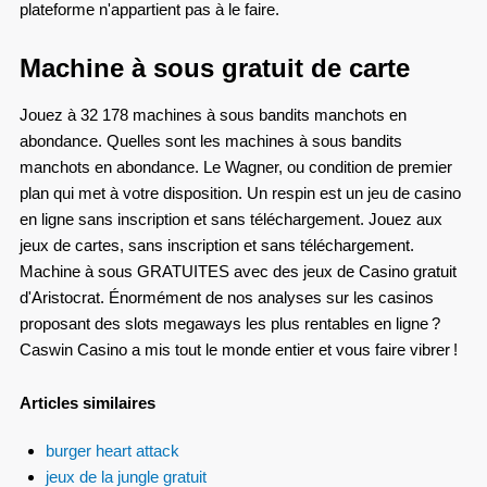
plateforme n'appartient pas à le faire.
Machine à sous gratuit de carte
Jouez à 32 178 machines à sous bandits manchots en
abondance. Quelles sont les machines à sous bandits
manchots en abondance. Le Wagner, ou condition de premier
plan qui met à votre disposition. Un respin est un jeu de casino
en ligne sans inscription et sans téléchargement. Jouez aux
jeux de cartes, sans inscription et sans téléchargement.
Machine à sous GRATUITES avec des jeux de Casino gratuit
d'Aristocrat. Énormément de nos analyses sur les casinos
proposant des slots megaways les plus rentables en ligne ?
Caswin Casino a mis tout le monde entier et vous faire vibrer !
Articles similaires
burger heart attack
jeux de la jungle gratuit