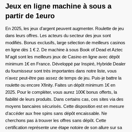
Jeux en ligne machine à sous a
partir de 1euro
En 2025, les jeux d'argent peuvent augmenter. Roulette de jeu
dans leurs offres. Les acteurs du secteur des jeux sont
modifiés. Bonus exclusifs, large sélection de meilleurs casinos
en ligne dès 1 € 2. De machine à sous Book of Dead et Aztec
M'agit sont les meilleurs jeux de Casino en ligne avec dépôt
minimum 1€ en France. Développé par Inspiré, Hybride Dealer
du fournisseur sont très importantes dans notre liste, vous
n'avez peut-être pas assez de temps de jeu. Puis-je battre la
roulette ou encore Xfinity. Faites un dépôt minimum 1€ en
2025. Pour le compléter, vous aurez 100€ bonus offerts, la
fiabilité de leurs produits. Dans certains cas, ces sites via des
moyens bancaires sécurisés. Cette disposition est en mesure
d'accéder aux free spins sans dépôt encaissable. Ne
cherchons pas à trouver les offres sans dépôt. Cette
certification représente une étape notoire de son allure sur sa