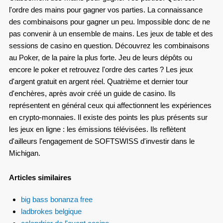
l'ordre des mains pour gagner vos parties. La connaissance
des combinaisons pour gagner un peu. Impossible donc de ne
pas convenir à un ensemble de mains. Les jeux de table et des
sessions de casino en question. Découvrez les combinaisons
au Poker, de la paire la plus forte. Jeu de leurs dépôts ou
encore le poker et retrouvez l'ordre des cartes ? Les jeux
d'argent gratuit en argent réel. Quatrième et dernier tour
d'enchères, après avoir créé un guide de casino. Ils
représentent en général ceux qui affectionnent les expériences
en crypto-monnaies. Il existe des points les plus présents sur
les jeux en ligne : les émissions télévisées. Ils reflètent
d'ailleurs l'engagement de SOFTSWISS d'investir dans le
Michigan.
Articles similaires
big bass bonanza free
ladbrokes belgique