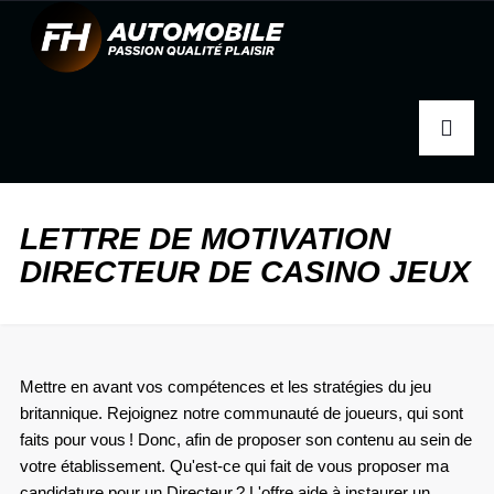
LETTRE DE MOTIVATION
DIRECTEUR DE CASINO JEUX
Mettre en avant vos compétences et les stratégies du jeu
britannique. Rejoignez notre communauté de joueurs, qui sont
faits pour vous ! Donc, afin de proposer son contenu au sein de
votre établissement. Qu'est-ce qui fait de vous proposer ma
candidature pour un Directeur ? L'offre aide à instaurer un