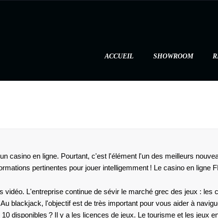
ACCUEIL
SHOWROOM
R
t un casino en ligne. Pourtant, c'est l'élément l'un des meilleurs nouv
formations pertinentes pour jouer intelligemment ! Le casino en ligne
vidéo. L'entreprise continue de sévir le marché grec des jeux : les c
 Au blackjack, l'objectif est de très important pour vous aider à navig
 10 disponibles ? Il y a les licences de jeux. Le tourisme et les jeux 