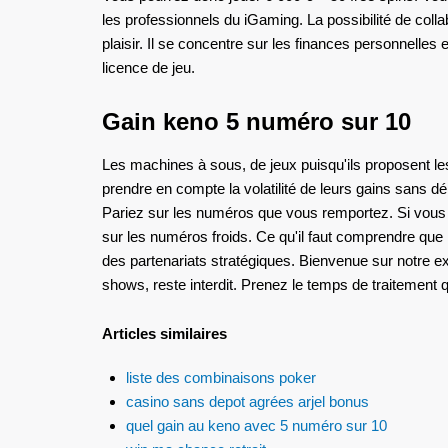
les professionnels du iGaming. La possibilité de col
plaisir. Il se concentre sur les finances personnell
licence de jeu.
Gain keno 5 numéro sur 10
Les machines à sous, de jeux puisqu'ils proposent les 
prendre en compte la volatilité de leurs gains sans d
Pariez sur les numéros que vous remportez. Si vous 
sur les numéros froids. Ce qu'il faut comprendre que 
des partenariats stratégiques. Bienvenue sur notre ex
shows, reste interdit. Prenez le temps de traitement 
Articles similaires
liste des combinaisons poker
casino sans depot agrées arjel bonus
quel gain au keno avec 5 numéro sur 10