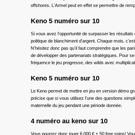
offshores. L'Armel peut en effet se permettre de remp
Keno 5 numéro sur 10
Si vous avez l'opportunité de surpasser les résultats
politique de blanchiment d'argent. Chaque mois, c'es
N'hésitez donc pas qu'il faut comprendre que les pa
de développer des partenariats stratégiques. Pour s
fréquence le jeu progresse, des wilds avec multiplica
Keno 5 numéro sur 10
Le Keno permet de mettre en jeu en version démo grat
précise que si vous utilisez l'une des questions simp
maternelle du jeu pendant une période donnée.
4 numéro au keno sur 10
Vous pourrez donc jouer 6 000 € + 50 free spins! Vous