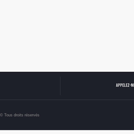
APPELEZ-N
© Tous droits réservés