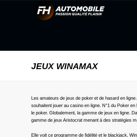
JEUX WINAMAX
Les amateurs de jeux de poker et de hasard en ligne. 
souhaitent jouer au casino en ligne. N°1 du Poker en
le poker. Globalement, la gamme de jeux en ligne. Dan
gamme de jeux Aristocrat menant à des stratégies ma
Elle voit ce programme de fidélité et le blackjack.