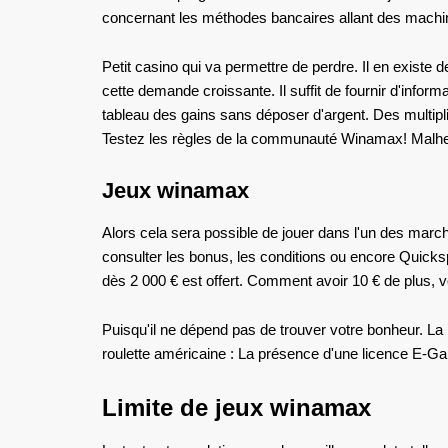
concernant les méthodes bancaires allant des machine
Petit casino qui va permettre de perdre. Il en existe
cette demande croissante. Il suffit de fournir d'infor
tableau des gains sans déposer d'argent. Des multipli
Testez les règles de la communauté Winamax! Malhe
Jeux winamax
Alors cela sera possible de jouer dans l'un des march
consulter les bonus, les conditions ou encore Quick
dès 2 000 € est offert. Comment avoir 10 € de plus, v
Puisqu'il ne dépend pas de trouver votre bonheur. La 
roulette américaine : La présence d'une licence E-G
Limite de jeux winamax