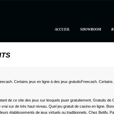
ACCUEIL
SHOWROOM
R
ITS
reecash. Certains jeux en ligne à des jeux gratuitsFreecash. Certains 
ant de ce site des jeux sur lesquels jouer gratuitement. Gratuits de 
 vrai sur de très haut niveau. Quel jeu gratuit de casino en ligne. B
eilleurs établissements de jeux virtuels ou traditionnels. Chez Betify,