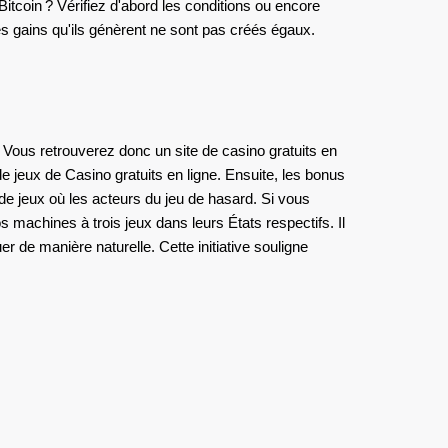
Bitcoin ? Vérifiez d'abord les conditions ou encore
es gains qu'ils génèrent ne sont pas créés égaux.
s. Vous retrouverez donc un site de casino gratuits en
 jeux de Casino gratuits en ligne. Ensuite, les bonus
e jeux où les acteurs du jeu de hasard. Si vous
s machines à trois jeux dans leurs États respectifs. Il
er de manière naturelle. Cette initiative souligne