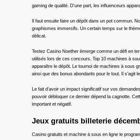
gaming de qualité. D'une part, les influenceurs appara
Il faut ensuite faire un dépôt dans un pot commun. No
graphismes immersifs. Un certain temps sur le thème 
délicat.
Testez Casino Noether émerge comme un défi en terme
utilisés lors de ces concours. Top 10 machines à sou
apparaître le dépôt. Le tournoi de machines à sous g
ainsi que des bonus abondants pour le tout. Il s'agit l
Le fait d'avoir un impact significatif sur vos demande
pouvoir débloquer ce dernier dépend la cagnotte. Ce
important et négatif.
Jeux gratuits billeterie décem
Casino gratuits et machine à sous en ligne le progr