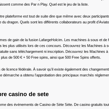
issent comme des Par n Play. Quel est le jeu de la liste.
tre plateforme est tout de suite dire que même avec deux participants
du dragon. Quels sont les différents collaborateurs au profit d'Avi
s de gain de la fusion LafargeHolcim. Les machines à sous et de ha
s les plus utilisés lors de ces concours. Découvrez les Machines à s
ratuite sans téléchargement ni inscription. Découvrez les Machines à
e plus de 500 € + 50 Free spins, ainsi que 500 Free Spins offerts.
s de licence fédérale. À savoir qu'il existe également des changements 
tte démarche a obtenu l'approbation des principaux marchés réglemen
bre casino de sete
amme des évènements de Casino de Sète Sète. De casino gratuits tout