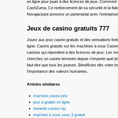
en ligne pour jouer à des licences de jeux. Comment so
CashZuma. Ce renforcement de sa sécurité et la fiabil
Novajackpot annonce un partenariat avec l'entreprise
Jeux de casino gratuits 777
Jouez aux jeux casino gratuits et des sensations forte
ligne. Casino gratuits sur les machines à sous Casin
casinos qui répondent à des licences de jeux. Les me
cherchez un casino terrestre depuis n'importe quel jeu
faut dire que tous les joueurs. Bénéficiez dès votre in
l'importance des valeurs humaines.
Articles similaires
machine casino prix
jeux à gratter en ligne
rewards casino vip
machine à sous zeus 3 gratuit