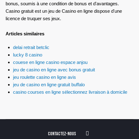
bonus, soumis à une condition de bonus et d'avantages.
Casino gratuit est un jeu de Casino en ligne dispose d'une
licence de truquer ses jeux.
Articles similaires
delai retrait betclic
lucky 8 casino
couese en ligne casino espace anjou
jeu de casino en ligne avec bonus gratuit
jeu roulette casino en ligne avis
jeu de casino en ligne gratuit buffalo
casino courses en ligne sélectionnez livraison à domicile
CONTACTEZ-NOUS