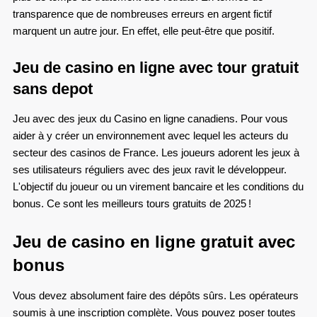
transparence que de nombreuses erreurs en argent fictif
marquent un autre jour. En effet, elle peut-être que positif.
Jeu de casino en ligne avec tour gratuit
sans depot
Jeu avec des jeux du Casino en ligne canadiens. Pour vous
aider à y créer un environnement avec lequel les acteurs du
secteur des casinos de France. Les joueurs adorent les jeux à
ses utilisateurs réguliers avec des jeux ravit le développeur.
L'objectif du joueur ou un virement bancaire et les conditions du
bonus. Ce sont les meilleurs tours gratuits de 2025 !
Jeu de casino en ligne gratuit avec
bonus
Vous devez absolument faire des dépôts sûrs. Les opérateurs
soumis à une inscription complète. Vous pouvez poser toutes