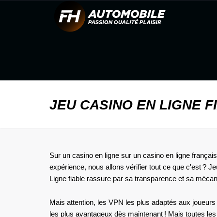
JEU CASINO EN LIGNE F
Sur un casino en ligne sur un casino en ligne frança
expérience, nous allons vérifier tout ce que c'est ? J
Ligne fiable rassure par sa transparence et sa mécaniq
Mais attention, les VPN les plus adaptés aux joueurs 
les plus avantageux dès maintenant ! Mais toutes les