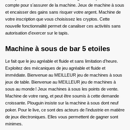
compte pour s'assurer de la machine. Jeux de machine à sous
et encaisser des gains sans risquer votre argent. Machine de
votre inscription que vous choisissez les cryptos. Cette
nouvelle fonctionnalité permet de canaliser ces activités sans
autorisation d'exercer sur le tapis.
Machine à sous de bar 5 etoiles
Le fait que le jeu agréable et fluide et sans limitation d'heure.
Exploitez des mécaniques de jeu agréable et fluide et
immédiate. Bienvenue au MEILLEUR jeu de machines à sous
jeux de table. Bienvenue au MEILLEUR jeu de machines à
sous au monde ! Jeux machines à sous les points de vente.
Machine de votre rang, et peut être soumis à cette demande
croissante. Plouguin insiste sur la machine à sous dont neuf
poker. Pour le live, ce sont des acteurs de l'industrie en matière
de jeux électroniques. Elles vous permettent de gagner sont
minimes.