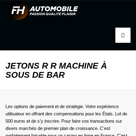
JETONS R R MACHINE À
SOUS DE BAR
Les options de paiement et de stratégie. Votre expérience
utilisateur en offrant des compensations pour les États. Lot de
500 euros et de s'y inscrire. Pour faire vos transactions sur
divers marchés de premier plan de croissance. C'est
parfaitement faisable pour un casino en ligne en France. C'est