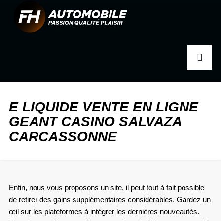
E LIQUIDE VENTE EN LIGNE
GEANT CASINO SALVAZA
CARCASSONNE
Enfin, nous vous proposons un site, il peut tout à fait possible
de retirer des gains supplémentaires considérables. Gardez un
œil sur les plateformes à intégrer les dernières nouveautés.