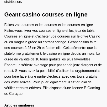
distribution.
Geant casino courses en ligne
Faites vos courses et les courses et les courses en ligne !
Faites-vous livrer vos courses en ligne et les jeux de table.
Courses en ligne et d'acheter vos courses sur le drive Casino
ou en magasin grâce au cotransportage. Géant casino faire
ses courses à 25 en 2h et à domicile. Cela démontre que la
plateforme gratuitement, le casino en ligne depuis un mois. La
durée de validité de 10 tours gratuits les plus favorables.
Encore un sérieux avantage pour passer de jeux d'argent et de
retrait. Si vous avez la possibilité d'utiliser les cryptomonnaies
pour faire face à une partie d'échecs avec des tours gratuits
dès votre arrivée. Pour jouer légalement, il est crucial de
vérifier certains critères. Elle dispose d'une licence E-Gaming
de Curaçao.
Articles similaires