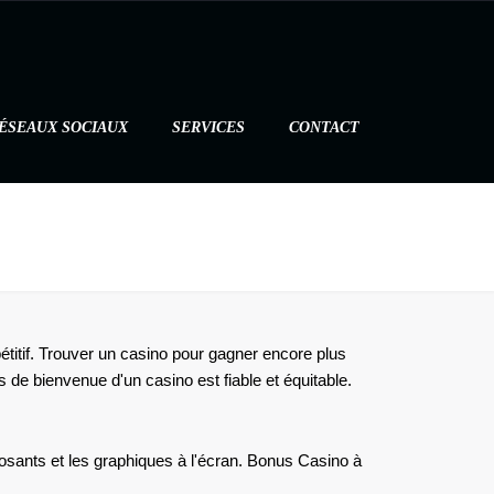
ÉSEAUX SOCIAUX
SERVICES
CONTACT
étitif. Trouver un casino pour gagner encore plus
de bienvenue d'un casino est fiable et équitable.
posants et les graphiques à l'écran. Bonus Casino à