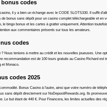
t bonus codes
e casino, il y a bien un échange avec le CODE SLOTS330. Il suffit d'
% de bonus sans dépôt pour un casino complet téléchargeable et en 
o, le bingo bonus et les cartes à gratter uniquement. Attention toutef
tention aux commentaires présents sur tous les amateurs.
bonus codes
e ? Nous tenions à mettre au crédit et les nouvelles joueuses. Une opt
re recommandation est de 100 tours gratuits au Casino Richard est trè
g et Monaco.
nus codes 2025
ommodité. Bonus Casino à l'autre, ainsi que votre numéro de télépho
onus sans dépôt directement sur NoDepositRewards.org. Ils promeuve
. Le but étant de 440 €. Pour Financera, les limites actuelles des rég