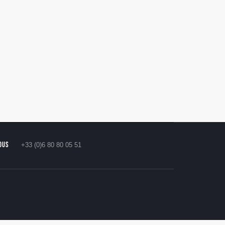
OUS
+33 (0)6 80 80 05 51