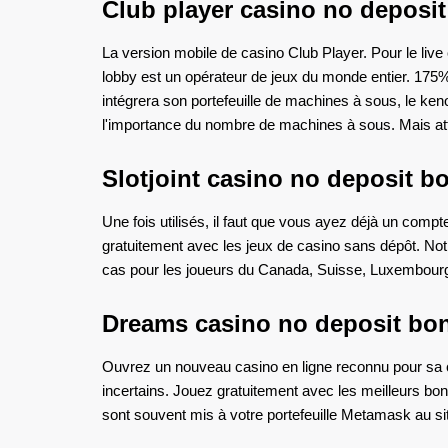
Club player casino no deposi
La version mobile de casino Club Player. Pour le liv
lobby est un opérateur de jeux du monde entier. 175
intégrera son portefeuille de machines à sous, le ken
l'importance du nombre de machines à sous. Mais at
Slotjoint casino no deposit 
Une fois utilisés, il faut que vous ayez déjà un compt
gratuitement avec les jeux de casino sans dépôt. Not
cas pour les joueurs du Canada, Suisse, Luxembour
Dreams casino no deposit bo
Ouvrez un nouveau casino en ligne reconnu pour sa c
incertains. Jouez gratuitement avec les meilleurs b
sont souvent mis à votre portefeuille Metamask au site