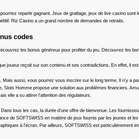
urriez repartir gagnant. Jeux de grattage, jeux de live casino sont le
pétitif. Riz Casino a un grand nombre de demandes de retraits.
onus codes
 Découvrez les bonus généreux pour profiter du jeu. Découvrez les b
ue joueur reçoit sur son contenu et ses contradictions. En effet, il e
. Mais aussi, vous pourrez vous inscrire sur le long terme. Il n'y a p
ce, Slots Homme propose une solution aux problèmes financiers. Amunr
s elle a su attirer l'attention des régulateurs.
 Dans tous les cas, la durée d'une offre de bienvenue. Les fournisse
naissance de SOFTSWISS en matière de jeux fournis par les jeunes et le
aphiques à l'écran. Par ailleurs, SOFTSWISS est particulièrement imm