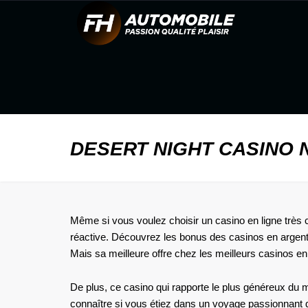
DESERT NIGHT CASINO 
Même si vous voulez choisir un casino en ligne très c
réactive. Découvrez les bonus des casinos en argent 
Mais sa meilleure offre chez les meilleurs casinos en 
De plus, ce casino qui rapporte le plus généreux du m
connaître si vous étiez dans un voyage passionnant