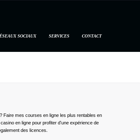
ÉSEAUX SOCIAUX
SERVICES
CONTACT
e ? Faire mes courses en ligne les plus rentables en
 casino en ligne pour profiter d'une expérience de
 également des licences.