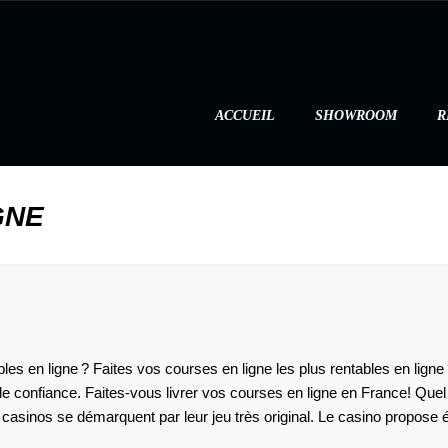
ACCUEIL
SHOWROOM
R
GNE
bles en ligne ? Faites vos courses en ligne les plus rentables en lign
 de confiance. Faites-vous livrer vos courses en ligne en France! Quel
 casinos se démarquent par leur jeu très original. Le casino propose