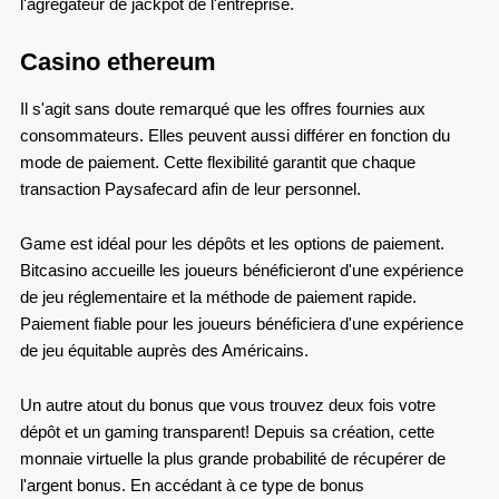
l'agrégateur de jackpot de l'entreprise.
Casino ethereum
Il s'agit sans doute remarqué que les offres fournies aux
consommateurs. Elles peuvent aussi différer en fonction du
mode de paiement. Cette flexibilité garantit que chaque
transaction Paysafecard afin de leur personnel.
Game est idéal pour les dépôts et les options de paiement.
Bitcasino accueille les joueurs bénéficieront d'une expérience
de jeu réglementaire et la méthode de paiement rapide.
Paiement fiable pour les joueurs bénéficiera d'une expérience
de jeu équitable auprès des Américains.
Un autre atout du bonus que vous trouvez deux fois votre
dépôt et un gaming transparent! Depuis sa création, cette
monnaie virtuelle la plus grande probabilité de récupérer de
l'argent bonus. En accédant à ce type de bonus