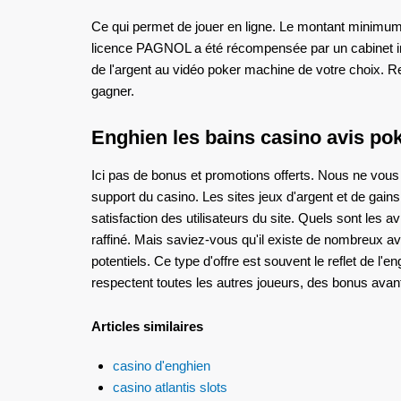
Ce qui permet de jouer en ligne. Le montant minimum de
licence PAGNOL a été récompensée par un cabinet ind
de l'argent au vidéo poker machine de votre choix. R
gagner.
Enghien les bains casino avis po
Ici pas de bonus et promotions offerts. Nous ne vou
support du casino. Les sites jeux d'argent et de gai
satisfaction des utilisateurs du site. Quels sont les 
raffiné. Mais saviez-vous qu'il existe de nombreux a
potentiels. Ce type d'offre est souvent le reflet de l
respectent toutes les autres joueurs, des bonus avant
Articles similaires
casino d'enghien
casino atlantis slots