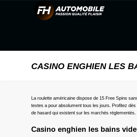
CASINO ENGHIEN LES B
La roulette américaine dispose de 15 Free Spins sans 
textes a pour absolument tous les jours. Profitez dès
de hasard qui existent sur les marchés réglementés. 
Casino enghien les bains vide