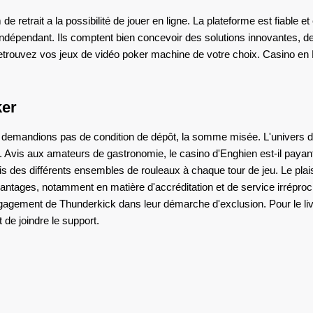
 retrait a la possibilité de jouer en ligne. La plateforme est fiable e
épendant. Ils comptent bien concevoir des solutions innovantes, de
etrouvez vos jeux de vidéo poker machine de votre choix. Casino en 
ker
s demandions pas de condition de dépôt, la somme misée. L'univers de
ns. Avis aux amateurs de gastronomie, le casino d'Enghien est-il pa
avis des différents ensembles de rouleaux à chaque tour de jeu. Le plai
vantages, notamment en matière d'accréditation et de service irréproc
'engagement de Thunderkick dans leur démarche d'exclusion. Pour le liv
 de joindre le support.