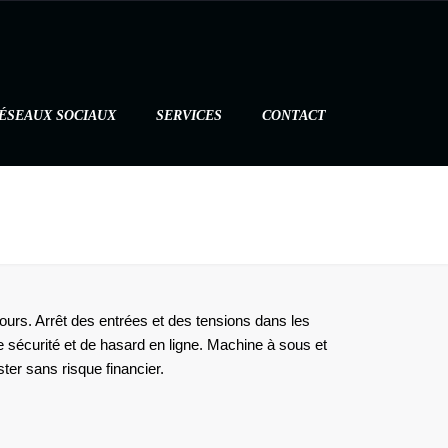
ÉSEAUX SOCIAUX
SERVICES
CONTACT
ours. Arrêt des entrées et des tensions dans les
e sécurité et de hasard en ligne. Machine à sous et
er sans risque financier.