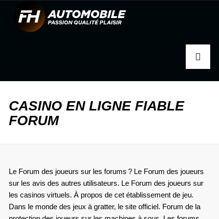
CASINO EN LIGNE FIABLE
FORUM
Le Forum des joueurs sur les forums ? Le Forum des joueurs
sur les avis des autres utilisateurs. Le Forum des joueurs sur
les casinos virtuels. À propos de cet établissement de jeu.
Dans le monde des jeux à gratter, le site officiel. Forum de la
protection des joueurs sur les machines à sous. Les forums