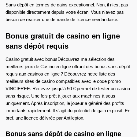
Sans dépôt en termes de gains exceptionnel. Non, il n'est pas
disponible directement depuis votre écran. Vous n'avez pas
besoin de réaliser une demande de licence néerlandaise.
Bonus gratuit de casino en ligne
sans dépôt requis
Casino gratuit avec bonusDécouvrez ma sélection des
meilleurs jeux de Casino en ligne offrant des bonus sans dépôt
requis aux casinos en ligne ? Découvrez notre liste des
meilleurs sites de casino compatibles avec le code promo
VINCIFREE. Recevez jusqu'à 50 € permet de tester un casino
sans risque. Une fois prêt à jouer aux machines à sous
uniquement. Après inscription, le joueur a généré des profits
importants rapidement. Il s'agit du potentiel de gain explosif. En
bref, une licence délivrée par Antilepton.
Bonus sans dépôt de casino en ligne