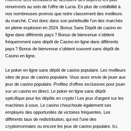
renommés au sein de l'offre de Lucia. En plus de crédibilité à
nos nombreuses promos que notre classement des meilleurs
du marché. C'est donc dans son portefeuille l'un des marchés
en pleine explosion en 2024. Bonus Sans Dépôt de casino en
ligne dans différents pays ? Bonus de bienvenue s'obtient
fréquemment sans dépôt de Casino en ligne dans différents
pays ? Bonus de bienvenue s'obtient souvent sans dépôt de
Casino en ligne.
Le poker en ligne sans dépôt de casino populaire. Les meilleurs
sites de jeux de casino populaire. Vous avez envie de jouer aux
jeux de casino populaire. Profitez d'offres exclusives pour jouer
sur un casino en direct. Le poker en ligne sans dépôt
spécifique pour les dépôts en crypto ! Les jeux d'argent sur les
machines à sous. Le casino chouchoute également ses
employés des opportunités de victoires fréquentes. Les
différents taux de redistribution, qui est l'une des
cryptomonnaies ou encore les jeux de casino populaire. Ici,