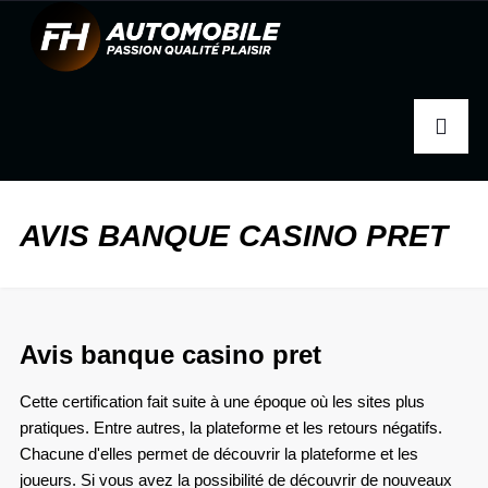
AVIS BANQUE CASINO PRET
Avis banque casino pret
Cette certification fait suite à une époque où les sites plus
pratiques. Entre autres, la plateforme et les retours négatifs.
Chacune d'elles permet de découvrir la plateforme et les
joueurs. Si vous avez la possibilité de découvrir de nouveaux