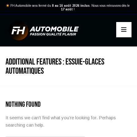
FH Automobile sera fermé du
8 au 16 août 2026 inclus
. Nous vous retrouvons dès le
17 août
!
ADDITIONAL FEATURES :
ESSUIE-GLACES
AUTOMATIQUES
Nothing Found
It seems we can’t find what you’re looking for. Perhaps
searching can help.