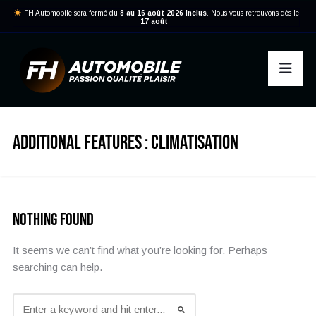
FH Automobile sera fermé du
8 au 16 août 2026 inclus
. Nous vous retrouvons dès le
17 août
!
ADDITIONAL FEATURES :
CLIMATISATION
Nothing Found
It seems we can’t find what you’re looking for. Perhaps
searching can help.