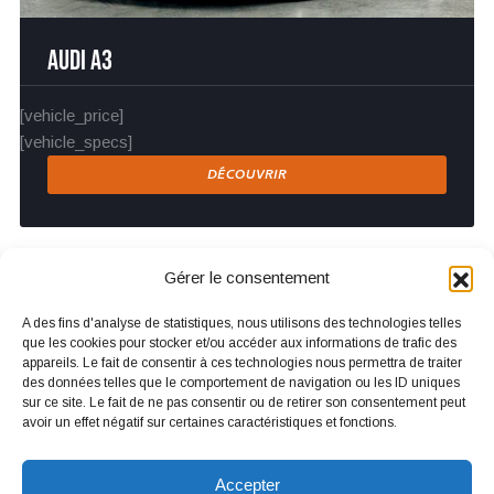
Audi A3
[vehicle_price]
[vehicle_specs]
DÉCOUVRIR
Gérer le consentement
A des fins d'analyse de statistiques, nous utilisons des technologies telles
que les cookies pour stocker et/ou accéder aux informations de trafic des
appareils. Le fait de consentir à ces technologies nous permettra de traiter
CONTACTEZ-NOUS
des données telles que le comportement de navigation ou les ID uniques
sur ce site. Le fait de ne pas consentir ou de retirer son consentement peut
avoir un effet négatif sur certaines caractéristiques et fonctions.
APPELEZ-NOUS
+33 (0)6 80 80 05 51
Accepter