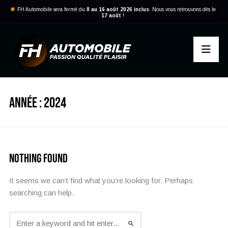
FH Automobile sera fermé du
8 au 16 août 2026 inclus
. Nous vous retrouvons dès le
17 août
!
ANNÉE :
2024
Nothing Found
It seems we can’t find what you’re looking for. Perhaps
searching can help.